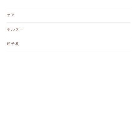
ケア
ホルター
迷子札