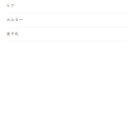
ケア
ホルター
迷子札