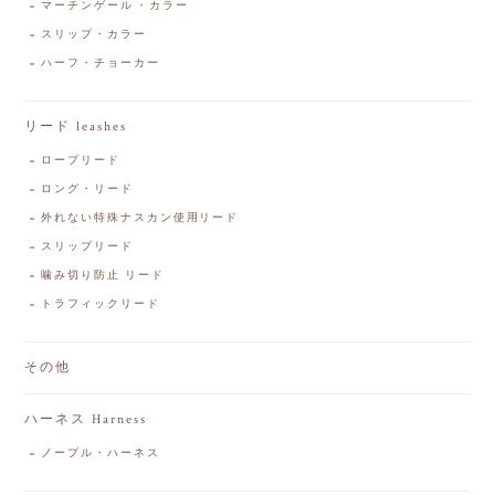
マーチンゲール・カラー
スリップ・カラー
ハーフ・チョーカー
リード leashes
ロープリード
ロング・リード
外れない特殊ナスカン使用リード
スリップリード
噛み切り防止 リード
トラフィックリード
その他
ハーネス Harness
ノープル・ハーネス