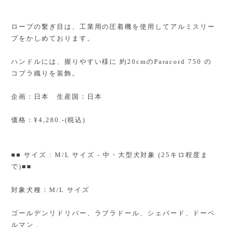
ロープの繫ぎ目は、工業用の圧着機を使用してアルミスリー
ブをかしめております。
ハンドルには、握りやすい様に 約20cmのParacord 750 の
コブラ織りを装飾。
企画：日本 生産国：日本
価格：¥4,280.-(税込)
■■ サイズ : M/L サイズ - 中・大型犬対象 (25キロ程度ま
で)■■
対象犬種：M/L サイズ
ゴールデンリドリバー、ラブラドール、シェパード、ドーベ
ルマン 、