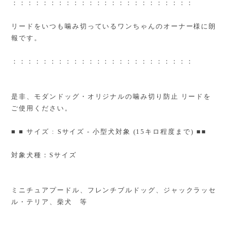
：：：：：：：：：：：：：：：：：：：：：：：：
リードをいつも噛み切っているワンちゃんのオーナー様に朗
報です。
：：：：：：：：：：：：：：：：：：：：：：：：
是非、モダンドッグ・オリジナルの噛み切り防止 リードを
ご使用ください。
■ ■ サイズ : Sサイズ - 小型犬対象 (15キロ程度まで) ■■
対象犬種：Sサイズ
ミニチュアプードル、フレンチブルドッグ、ジャックラッセ
ル・テリア、柴犬 等