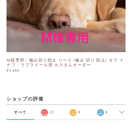
M様専用：噛み切り防止 リード (噛み 切り 防止) タフ イ
ナフ - ラブラドール用 カスタムオーダー
¥4,800
ショップの評価
すべて
22
0
0